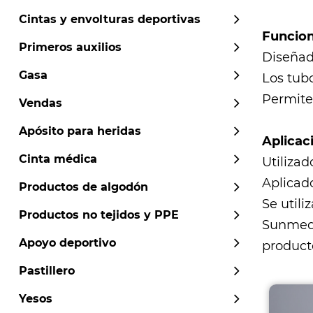
Cintas y envolturas deportivas
Funcion
Primeros auxilios
Diseñad
Gasa
Los tubo
Permite 
Vendas
Apósito para heridas
Aplicac
Cinta médica
Utilizad
Aplicado
Productos de algodón
Se utili
Productos no tejidos y PPE
Sunmed
Apoyo deportivo
producto
Pastillero
Yesos