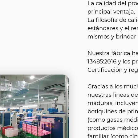
La calidad del pro
principal ventaja.
La filosofía de c
estándares y el r
mismos y brindar a
Nuestra fábrica h
13485:2016 y los 
Certificación y reg
Gracias a los muc
nuestras líneas d
maduras. incluyen
botiquines de prim
(como gasas médic
productos médicos
familiar (como ci