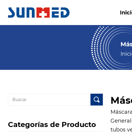
Inic
Más
Inic
Más
Máscara
General
Categorías de Producto
tubos ve