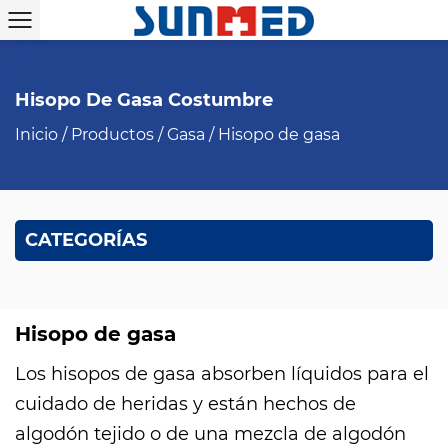
Hisopo De Gasa Costumbre
Inicio
/
Productos
/
Gasa
/
Hisopo de gasa
CATEGORÍAS
Hisopo de gasa
Los hisopos de gasa absorben líquidos para el
cuidado de heridas y están hechos de
algodón tejido o de una mezcla de algodón