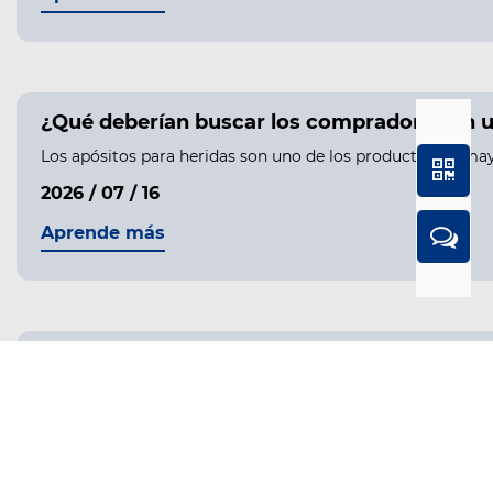
¿Qué deberían buscar los compradores en u
Los apósitos para heridas son uno de los productos de may
2026 / 07 / 16
Aprende más
¿Por qué cada vez más compradores globale
Comprender la creciente demanda de pastilleros personali
2026 / 07 / 03
Aprende más