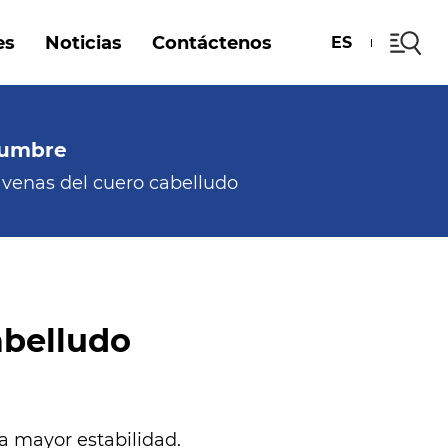
es
Noticias
Contáctenos
ES
tumbre
venas del cuero cabelludo
abelludo
a mayor estabilidad.