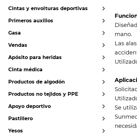
Cintas y envolturas deportivas
Funcion
Primeros auxilios
Diseñad
Gasa
mano.
Las alas
Vendas
acciden
Apósito para heridas
Utilizad
Cinta médica
Aplicac
Productos de algodón
Solicit
Productos no tejidos y PPE
Utilizad
Apoyo deportivo
Se util
Sunmed
Pastillero
necesid
Yesos