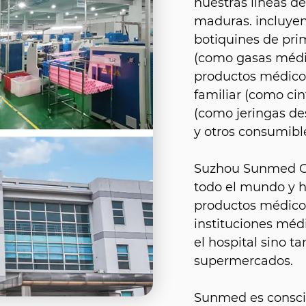
nuestras líneas d
maduras. incluyen
botiquines de prim
(como gasas médic
productos médicos
familiar (como ci
(como jeringas de
y otros consumibl
Suzhou Sunmed Co.
todo el mundo y 
productos médicos
instituciones méd
el hospital sino 
supermercados.
Sunmed es conscie