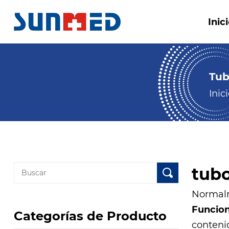
Inic
Tub
Inic
tub
Normalm
Funcio
Categorías de Producto
conteni