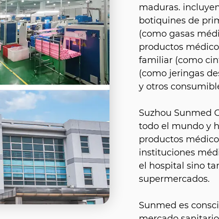
maduras. incluyen
botiquines de prim
(como gasas médic
productos médicos
familiar (como ci
(como jeringas de
y otros consumibl
Suzhou Sunmed Co.
todo el mundo y 
productos médicos
instituciones méd
el hospital sino 
supermercados.
Sunmed es conscie
mercado sanitario