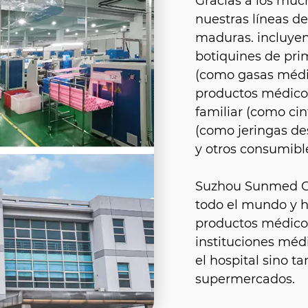
Gracias a los muc
nuestras líneas d
maduras. incluyen
botiquines de prim
(como gasas médic
productos médicos
familiar (como ci
(como jeringas de
y otros consumibl
Suzhou Sunmed Co.
todo el mundo y 
productos médicos
instituciones méd
el hospital sino 
supermercados.