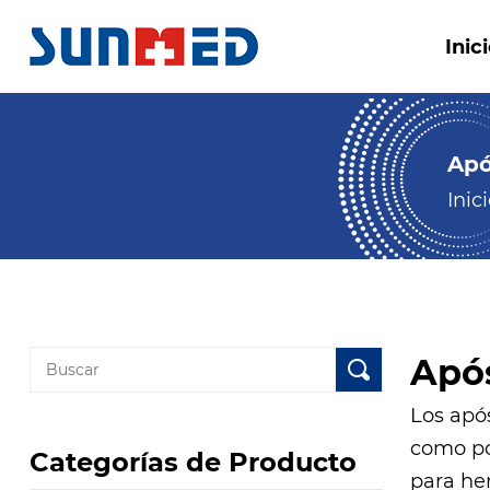
Inic
Apó
Inic
Após
Los apó
como pol
Categorías de Producto
para he