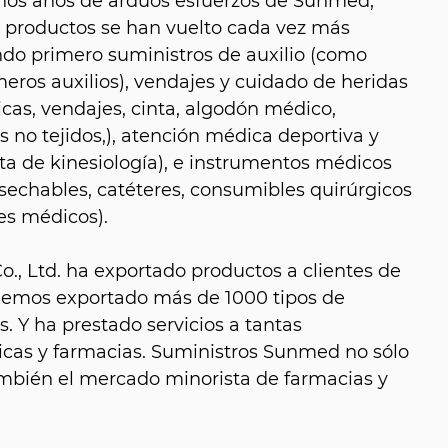
hos años de arduos esfuerzos de Sunmed,
e productos se han vuelto cada vez más
do primero suministros de auxilio (como
eros auxilios), vendajes y cuidado de heridas
as, vendajes, cinta, algodón médico,
 no tejidos,), atención médica deportiva y
nta de kinesiología), e instrumentos médicos
sechables, catéteres, consumibles quirúrgicos
es médicos).
, Ltd. ha exportado productos a clientes de
hemos exportado más de 1000 tipos de
. Y ha prestado servicios a tantas
icas y farmacias. Suministros Sunmed no sólo
también el mercado minorista de farmacias y