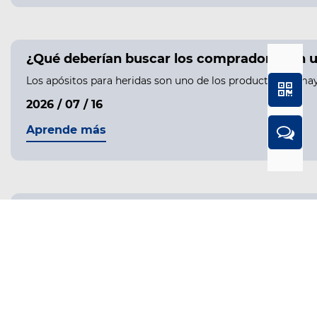
¿Qué deberían buscar los compradores en u
Los apósitos para heridas son uno de los productos de may
2026 / 07 / 16
Aprende más
¿Por qué cada vez más compradores globale
Comprender la creciente demanda de pastilleros personali
2026 / 07 / 03
Aprende más