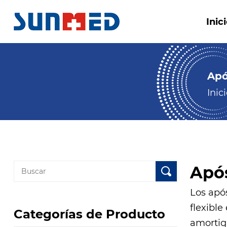
Inic
Apó
Inic
Após
Los apó
flexibl
Categorías de Producto
amortig