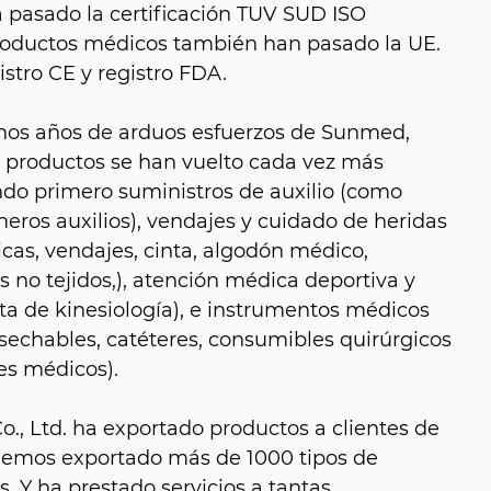
a pasado la certificación TUV SUD ISO
productos médicos también han pasado la UE.
istro CE y registro FDA.
hos años de arduos esfuerzos de Sunmed,
e productos se han vuelto cada vez más
do primero suministros de auxilio (como
eros auxilios), vendajes y cuidado de heridas
as, vendajes, cinta, algodón médico,
 no tejidos,), atención médica deportiva y
nta de kinesiología), e instrumentos médicos
sechables, catéteres, consumibles quirúrgicos
es médicos).
, Ltd. ha exportado productos a clientes de
hemos exportado más de 1000 tipos de
. Y ha prestado servicios a tantas