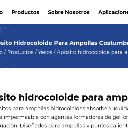
io
Productos
Sobre Nosotros
Aplicacion
sito Hidrocoloide Para Ampollas Costumb
io
/
Productos
/
Yesos
/
Apósito hidrocoloide para 
ito hidrocoloide para amp
sitos para ampollas hidrocoloides absorben líquido
e e impermeable con agentes formadores de gel, cr
uación. Diseñados para ampollas y puntos caliente