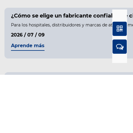
¿Cómo se elige un fabricante confiable de 
Para los hospitales, distribuidores y marcas de atención m
2026 / 07 / 09
Aprende más
¿Qué es un vendaje crepé y cuándo se debe ut
¿Qué es una venda crepé y qué la hace única? A vendaje de 
2026 / 06 / 22
Aprende más