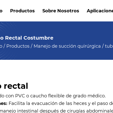
io
Productos
Sobre Nosotros
Aplicacion
o Rectal Costumbre
io
/
Productos
/
Manejo de succión quirúrgica
/
tub
 rectal
do con PVC o caucho flexible de grado médico.
nes:
Facilita la evacuación de las heces y el paso d
 manejo intestinal después de cirugías abdominale