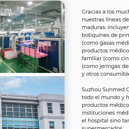
Gracias a los muc
nuestras líneas d
maduras. incluyen
botiquines de prim
(como gasas médic
productos médicos
familiar (como ci
(como jeringas de
y otros consumibl
Suzhou Sunmed Co.
todo el mundo y 
productos médicos
instituciones méd
el hospital sino 
supermercados.