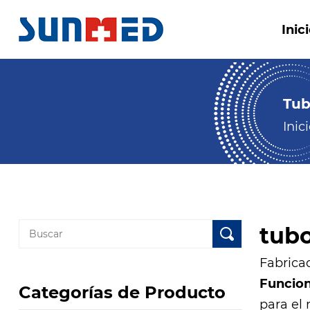
Inic
Tub
Inic
tubo
Fabrica
Funcio
Categorías de Producto
para el