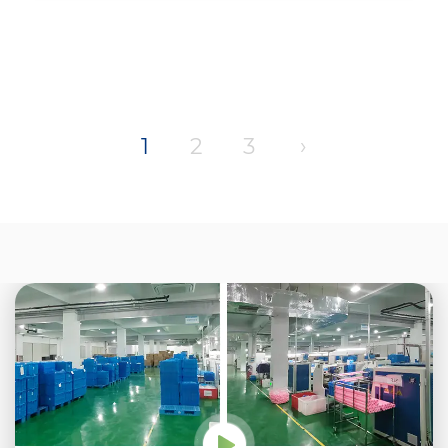
1
2
3
›