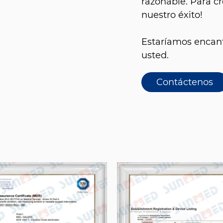
razonable. Para cr
nuestro éxito!
Estaríamos encant
usted.
Contáctenos