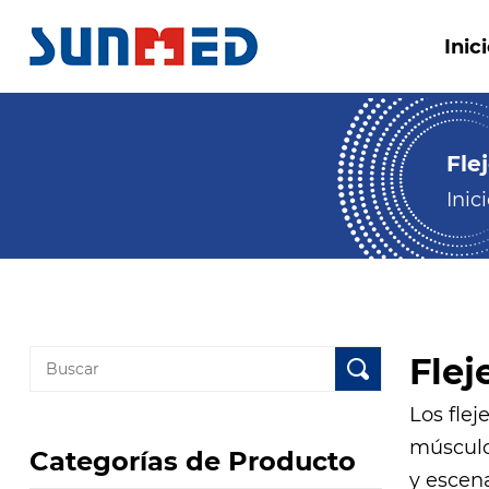
Inic
Fle
Inic
Flej
Los flej
músculo
Categorías de Producto
y escen